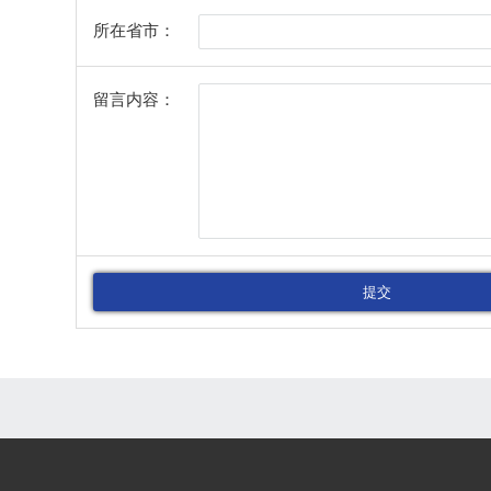
所在省市：
留言内容：