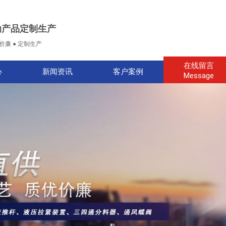
动产品定制生产
价廉 ● 定制生产
在线留言
心
新闻资讯
客户案例
Message